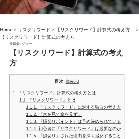
Home
>
リスクリワード
>
【リスクリワード】計算式の考え方
>
【リスクリワード】計算式の考え方
投
投稿者:
ジョー
稿
【リスクリワード】計算式の考え
日:
方
目次
[
非表示
]
1.
『リスクリワード』計算式の考え方とは
1.1.
『リスクリワード』とは
1.1.1.
『リスクリワード』に対する独自の考え方
1.1.2.
『木を見て森を見ず』
1.1.3.
『損切りポイント』は予め決められている
1.1.4.
初心者に『リスクリワード』は必要なのか
1.1.5.
『損切り』された理由を深く追及すること