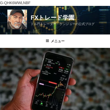
G-QHK6WWLNBF
コ
ン
FXトレード学園
テ
ドル円トレーダー・ケンジョーの公式ブログ
ン
ツ
へ
メニュー
ス
キ
ッ
プ