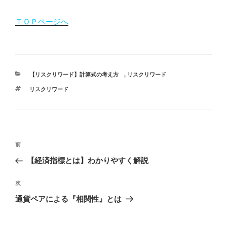
ＴＯＰページへ
カ
【リスクリワード】計算式の考え方
,
リスクリワード
テ
タ
リスクリワード
ゴ
グ
リ
ー
投
過
前
稿
去
【経済指標とは】わかりやすく解説
ナ
の
ビ
投
次
次
稿
ゲ
の
通貨ペアによる『相関性』とは
投
ー
稿
シ