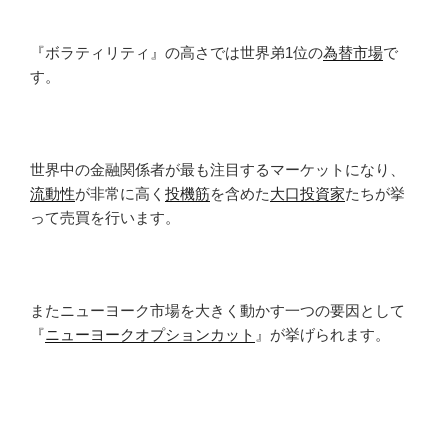
『ボラティリティ』の高さでは世界弟1位の
為替市場
で
す。
世界中の金融関係者が最も注目するマーケットになり、
流動性
が非常に高く
投機筋
を含めた
大口投資家
たちが挙
って売買を行います。
またニューヨーク市場を大きく動かす一つの要因として
『
ニューヨークオプションカット
』が挙げられます。