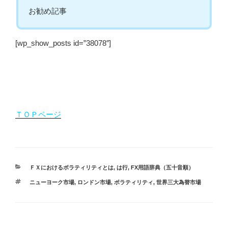
お勧め記事
[wp_show_posts id=”38078″]
ＴＯＰページ
カ
ＦＸにおけるボラティリティとは
,
は行
,
FX用語辞典（五十音順）
テ
タ
ニューヨーク市場
,
ロンドン市場
,
ボラティリティ
,
世界三大為替市場
ゴ
グ
リ
ー