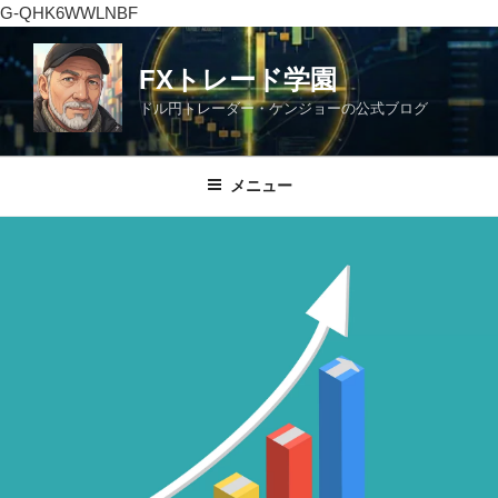
G-QHK6WWLNBF
コ
ン
FXトレード学園
テ
ドル円トレーダー・ケンジョーの公式ブログ
ン
ツ
へ
メニュー
ス
キ
ッ
プ