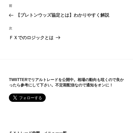
投
過
前
稿
去
【ブレトンウッズ協定とは】わかりやすく解説
ナ
の
ビ
投
次
次
稿
ゲ
の
ＦＸでのロジックとは
投
ー
稿
シ
ョ
ン
TWIITTERでリアルトレードを公開中。相場の動向も呟くので良か
ったら参考にして下さい。不定期配信なので通知をオンに！