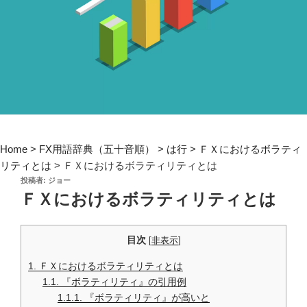
Home
>
FX用語辞典（五十音順）
>
は行
>
ＦＸにおけるボラティ
リティとは
>
ＦＸにおけるボラティリティとは
投
投稿者:
ジョー
稿
ＦＸにおけるボラティリティとは
日:
目次
[
非表示
]
1.
ＦＸにおけるボラティリティとは
1.1.
『ボラティリティ』の引用例
1.1.1.
『ボラティリティ』が高いと