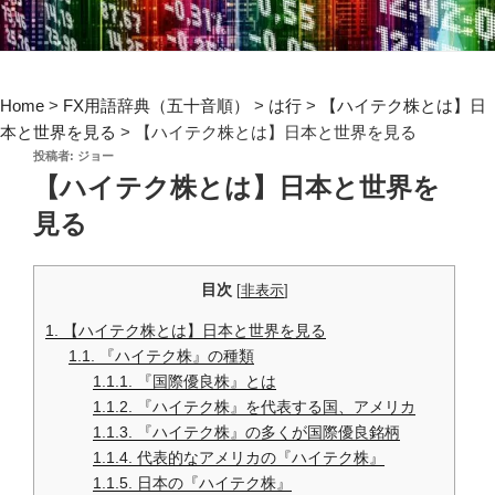
Home
>
FX用語辞典（五十音順）
>
は行
>
【ハイテク株とは】日
本と世界を見る
>
【ハイテク株とは】日本と世界を見る
投
投稿者:
ジョー
稿
【ハイテク株とは】日本と世界を
日:
見る
目次
[
非表示
]
1.
【ハイテク株とは】日本と世界を見る
1.1.
『ハイテク株』の種類
1.1.1.
『国際優良株』とは
1.1.2.
『ハイテク株』を代表する国、アメリカ
1.1.3.
『ハイテク株』の多くが国際優良銘柄
1.1.4.
代表的なアメリカの『ハイテク株』
1.1.5.
日本の『ハイテク株』