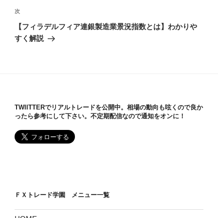
ビ
投
次
次
稿
ゲ
の
【フィラデルフィア連銀製造業景況指数とは】わかりや
投
ー
すく解説
稿
シ
ョ
ン
TWIITTERでリアルトレードを公開中。相場の動向も呟くので良か
ったら参考にして下さい。不定期配信なので通知をオンに！
ＦＸトレード学園 メニュー一覧