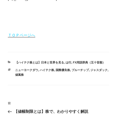
ＴＯＰページへ
カ
【ハイテク株とは】日本と世界を見る
,
は行
,
FX用語辞典（五十音順）
テ
タ
ニューヨークダウ
,
ハイテク株
,
国際優良株
,
ブルーチップ
,
ジャスダック
,
ゴ
グ
値嵩株
リ
ー
投
過
前
稿
去
【値幅制限とは】株で、わかりやすく解説
ナ
の