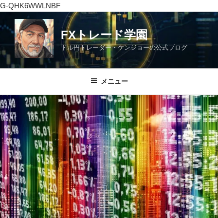
G-QHK6WWLNBF
コ
ン
FXトレード学園
テ
ドル円トレーダー・ケンジョーの公式ブログ
ン
ツ
へ
メニュー
ス
キ
ッ
プ