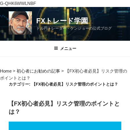
G-QHK6WWLNBF
コ
ン
FXトレード学園
テ
ドル円トレーダー・ケンジョーの公式ブログ
ン
ツ
へ
メニュー
ス
キ
ッ
Home
>
初心者にお勧めの記事
>
【FX初心者必見】リスク管理の
プ
ポイントとは？
カテゴリー:
【FX初心者必見】リスク管理のポイントとは？
投
【FX初心者必見】リスク管理のポイントと
稿
は？
日: