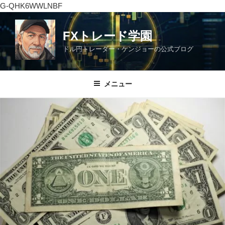
G-QHK6WWLNBF
コ
ン
FXトレード学園
テ
ドル円トレーダー・ケンジョーの公式ブログ
ン
ツ
へ
メニュー
ス
キ
ッ
プ