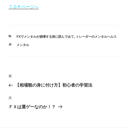
ＴＯＰページへ
カ
FXでメンタルが崩壊する前に読んでみて
,
トレーダーのメンタルヘルス
テ
タ
メンタル
ゴ
グ
リ
ー
投
過
前
稿
去
【相場観の身に付け方】初心者の学習法
ナ
の
ビ
投
次
次
稿
ゲ
の
ＦＸは運ゲーなのか！？
投
ー
稿
シ