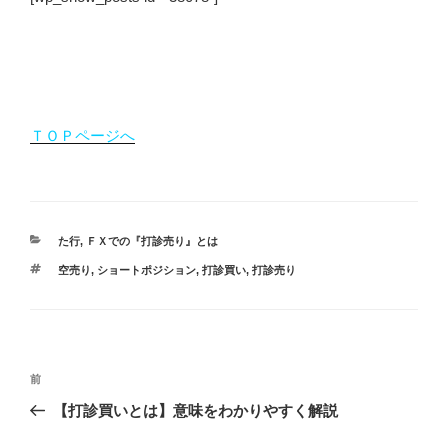
ＴＯＰページへ
カ
た行
,
ＦＸでの『打診売り』とは
テ
タ
空売り
,
ショートポジション
,
打診買い
,
打診売り
ゴ
グ
リ
ー
投
過
前
稿
去
【打診買いとは】意味をわかりやすく解説
ナ
の