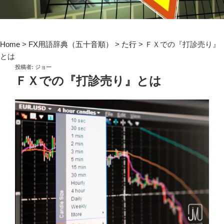
Home
>
FX用語辞典（五十音順）
>
た行
>
ＦＸでの『打診売り』
とは
投
投稿者:
ジョー
稿
ＦＸでの『打診売り』とは
日: