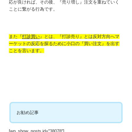
応が良ければ、その後、『売り増し』注文を重ねていく
ことに繋がる行為です。
また『
打診買い
』とは、『打診売り』とは反対方向へマ
ーケットの反応を探るために小口の『買い注文』を出す
ことを言います。
お勧め記事
[wp_show_posts id=”38078″]