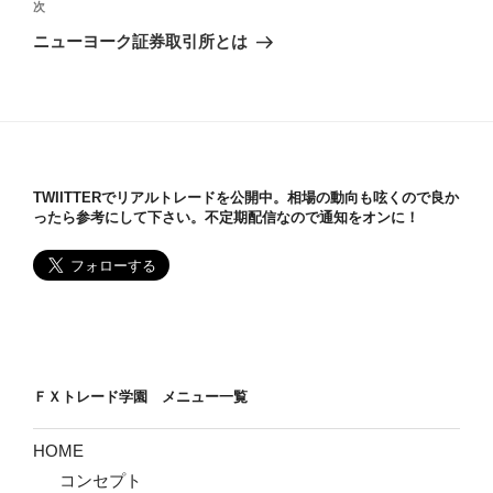
ビ
投
次
次
稿
ゲ
の
ニューヨーク証券取引所とは
投
ー
稿
シ
ョ
ン
TWIITTERでリアルトレードを公開中。相場の動向も呟くので良か
ったら参考にして下さい。不定期配信なので通知をオンに！
ＦＸトレード学園 メニュー一覧
HOME
コンセプト