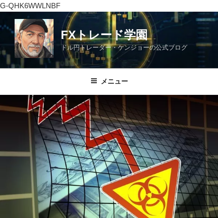
G-QHK6WWLNBF
コ
ン
FXトレード学園
テ
ドル円トレーダー・ケンジョーの公式ブログ
ン
ツ
へ
メニュー
ス
キ
ッ
プ