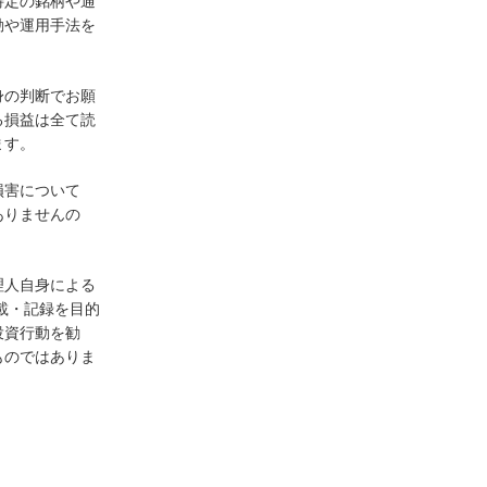
特定の銘柄や通
動や運用手法を
身の判断でお願
る損益は全て読
ます。
損害について
ありませんの
理人自身による
載・記録を目的
投資行動を勧
ものではありま