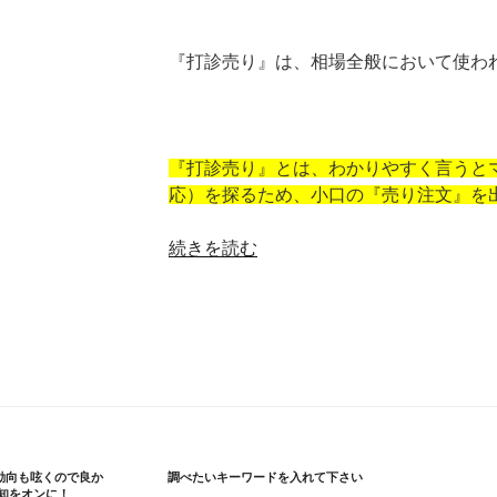
『打診売り』は、相場全般において使わ
『打診売り』とは、わかりやすく言うと
応）を探るため、小口の『売り注文』を
“Ｆ
続きを読む
Ｘ
で
の
『打
診
売
り』
と
の動向も呟くので良か
調べたいキーワードを入れて下さい
は”
知をオンに！