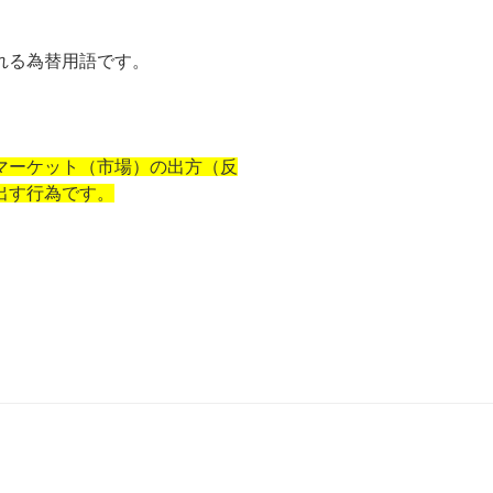
れる為替用語です。
マーケット（市場）の出方（反
出す行為です。