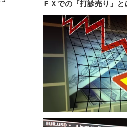
とは
投
ＦＸでの『打診売り』と
稿
日: