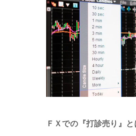
ＦＸでの『打診売り』と