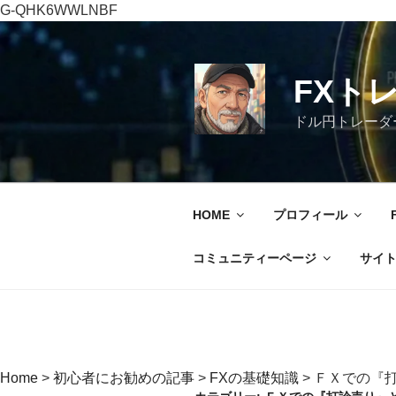
G-QHK6WWLNBF
コ
ン
テ
FXト
ン
ツ
ドル円トレーダ
へ
ス
キ
ッ
HOME
プロフィール
プ
コミュニティーページ
サイ
Home
>
初心者にお勧めの記事
>
FXの基礎知識
>
ＦＸでの『