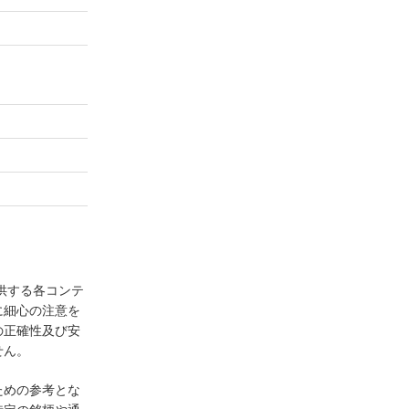
供する各コンテ
に細心の注意を
の正確性及び安
せん。
ための参考とな