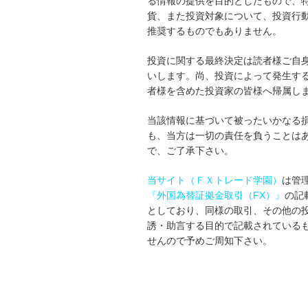
る情報の提供を目的としたもので、
貨、また投資対象について、投資行
推奨するものでもありません。
投資に関する最終決定は読者様ご自
いします。尚、投資によって発生す
者様を含めた投資家の皆様へ帰属し
当該情報に基づいて被ったいかなる
も、当方は一切の責任を負うことは
で、ご了承下さい。
当サイト（ＦＸトレード学園）
は管
『外国為替証拠金取引（FX）』
の記
としており、同様の取引、その他の
誘・助言する目的で記載されている
せんので予めご周知下さい。