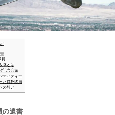
示
]
遺書
隊員
攻隊とは
攻記念会館
ンティティー
った特攻隊員
への想い
員の遺書