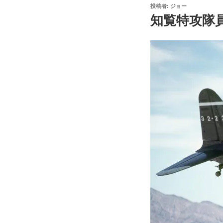
投
投稿者:
ジョー
稿
知覧特攻隊
日: