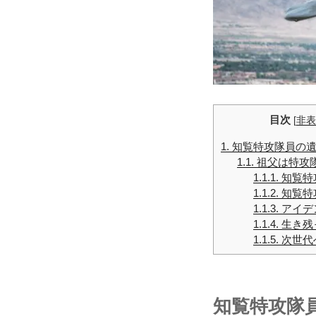
目次
[
非表
1.
知覧特攻隊員の
1.1.
祖父は特攻
1.1.1.
知覧特
1.1.2.
知覧特
1.1.3.
アイデ
1.1.4.
生き残
1.1.5.
次世代
知覧特攻隊