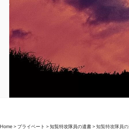
Home
>
プライベート
>
知覧特攻隊員の遺書
>
知覧特攻隊員の