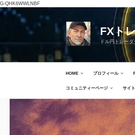
G-QHK6WWLNBF
コ
ン
テ
FXト
ン
ツ
ドル円トレーダ
へ
ス
キ
ッ
HOME
プロフィール
プ
コミュニティーページ
サイ