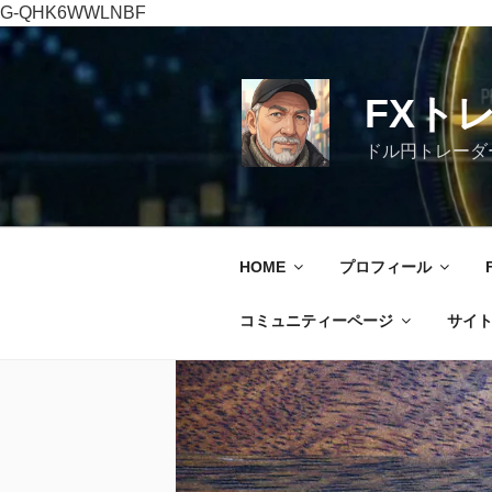
G-QHK6WWLNBF
コ
ン
テ
FXト
ン
ツ
ドル円トレーダ
へ
ス
キ
ッ
HOME
プロフィール
プ
コミュニティーページ
サイ