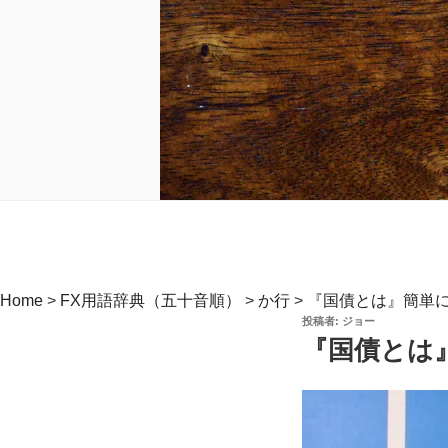
Home
>
FX用語辞典（五十音順）
>
か行
>
『国債とは』簡単
投
投稿者:
ジョー
稿
『国債とは
日: