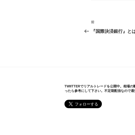
投
前
過
稿
去
『国際決済銀行』と
の
ナ
投
ビ
稿
ゲ
ー
シ
TWIITTERでリアルトレードを公開中。相場
ったら参考にして下さい。不定期配信なので通
ョ
ン