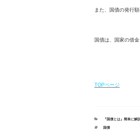
また、国債の発行額
国債は、国家の借金
TOPページ
カ
『国債とは』簡単に解
テ
タ
国債
ゴ
グ
リ
ー