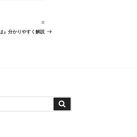
次
次
の
は』分かりやすく解説
投
稿
検
索