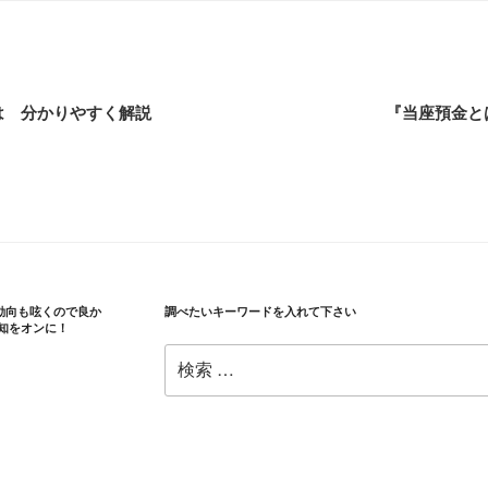
は 分かりやすく解説
『当座預金と
の動向も呟くので良か
調べたいキーワードを入れて下さい
知をオンに！
検
索: