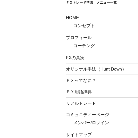
ＦＸトレード学園 メニュー一覧
HOME
コンセプト
プロフィール
コーチング
FXの真実
オリジナル手法（Hunt Down）
ＦＸってなに？
ＦＸ用語辞典
リアルトレード
コミュニティーページ
メンバー/ログイン
サイトマップ