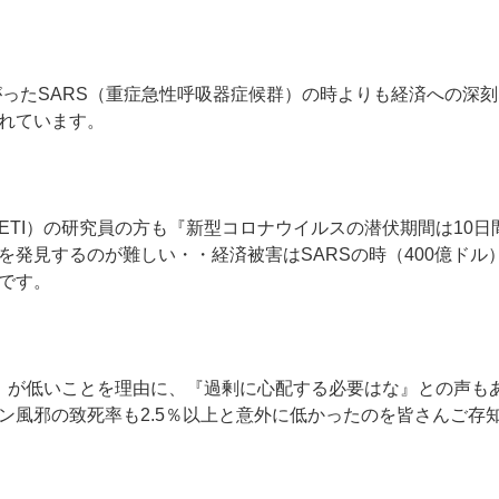
広がったSARS（重症急性呼吸器症候群）の時よりも経済への深
れています。
IETI）の研究員の方も『新型コロナウイルスの潜伏期間は10
を発見するのが難しい・・経済被害はSARSの時（400億ドル
です。
）が低いことを理由に、『過剰に心配する必要はな』との声もあ
ン風邪の致死率も2.5％以上と意外に低かったのを皆さんご存