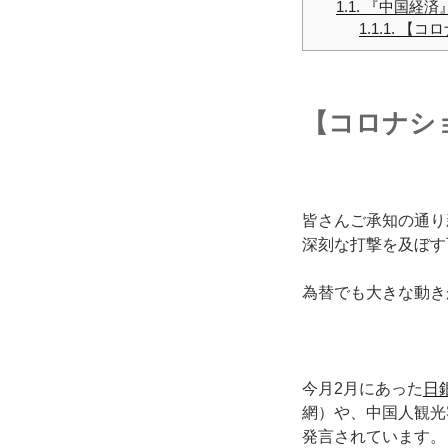
1.1.
『中国経済
1.1.1.
【コロ
【コロナシ
皆さんご承知の通り
深刻な打撃を及ぼす
為替でも大きな動き
今月2月にあった
日
網）や、中国人観光
発言されています。