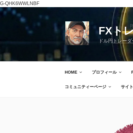
G-QHK6WWLNBF
コ
ン
テ
FXト
ン
ツ
ドル円トレーダ
へ
ス
キ
ッ
HOME
プロフィール
プ
コミュニティーページ
サイ