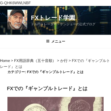
G-QHK6WWLNBF
コ
ン
FXトレード学園
テ
ドル円トレーダー・ケンジョーの公式ブログ
ン
ツ
へ
メニュー
ス
キ
ッ
Home
>
FX用語辞典（五十音順）
>
か行
>
FXでの『ギャンブルト
プ
レード』とは
カテゴリー:
FXでの『ギャンブルトレード』とは
投
FXでの『ギャンブルトレード』とは
稿
日: