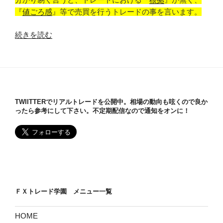
『
値ごろ感
』等で売買を行うトレードの事を言います。
“FX
続きを読む
で
の
『ギ
ャ
ン
TWIITTERでリアルトレードを公開中。相場の動向も呟くので良か
ブ
ったら参考にして下さい。不定期配信なので通知をオンに！
ル
ト
レ
ー
ド』
と
は”
ＦＸトレード学園 メニュー一覧
の
HOME