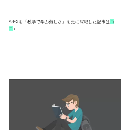
※FXを『独学で学ぶ難しさ』を更に深堀した記事は
コ
コ
）