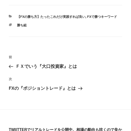
カ
【FXの勝ち方】たったこれだけ実践すれば良い
,
FXで勝つキーワード
テ
タ
勝ち組
ゴ
グ
リ
ー
投
過
前
稿
去
ＦＸでいう『大口投資家』とは
ナ
の
ビ
投
次
次
稿
ゲ
の
FXの『ポジショントレード』とは
投
ー
稿
シ
ョ
ン
TWIITTERでリアルトレードを公開中。相場の動向も呟くので良か