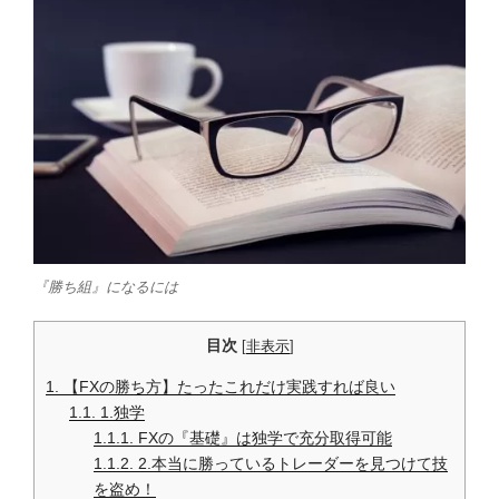
『勝ち組』になるには
目次
[
非表示
]
1.
【FXの勝ち方】たったこれだけ実践すれば良い
1.1.
1.独学
1.1.1.
FXの『基礎』は独学で充分取得可能
1.1.2.
2.本当に勝っているトレーダーを見つけて技
を盗め！