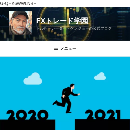
G-QHK6WWLNBF
コ
ン
FXトレード学園
テ
ドル円トレーダー・ケンジョーの公式ブログ
ン
ツ
へ
メニュー
ス
キ
ッ
プ