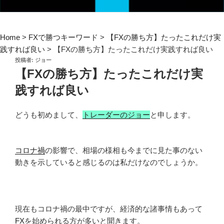
Home
>
FXで勝つキーワード
>
【FXの勝ち方】たったこれだけ実
践すれば良い
>
【FXの勝ち方】たったこれだけ実践すれば良い
投
投稿者:
ジョー
稿
【FXの勝ち方】たったこれだけ実
日:
践すれば良い
どうも初めまして、
トレーダーのジョー
と申します。
コロナ禍
の影響で、相場の様相も今までに見た事のない
動きを示していると感じるのは私だけなのでしょうか。
現在もコロナ禍の最中ですが、経済的な諸事情もあって
FX
を始められる方が多いと聞きます。