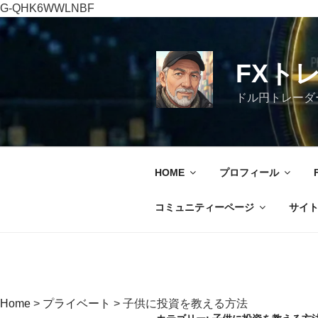
G-QHK6WWLNBF
コ
ン
テ
FXト
ン
ツ
ドル円トレーダ
へ
ス
キ
ッ
HOME
プロフィール
プ
コミュニティーページ
サイ
Home
>
プライベート
>
子供に投資を教える方法