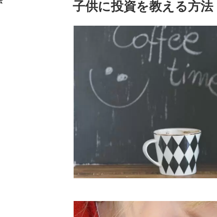
法
投
子供に投資を教える方法
稿
日: