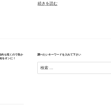
“子
続きを読む
供
に
投
資
を
教
え
る
の動向も呟くので良か
調べたいキーワードを入れて下さい
方
知をオンに！
法”
検
の
索: