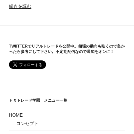
“FX
続きを読む
に
メ
ン
タ
ル
TWIITTERでリアルトレードを公開中。相場の動向も呟くので良か
理
ったら参考にして下さい。不定期配信なので通知をオンに！
論
は
必
要
な
し”
の
ＦＸトレード学園 メニュー一覧
HOME
コンセプト