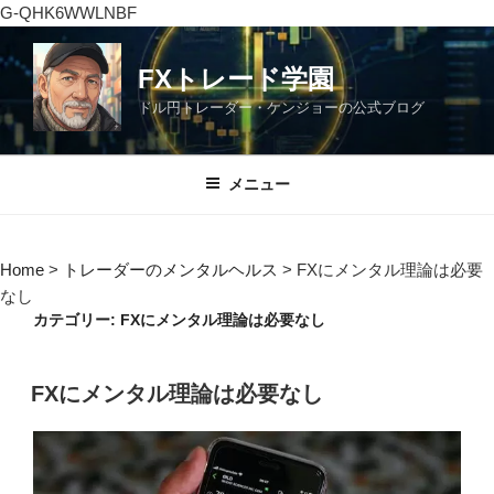
G-QHK6WWLNBF
コ
ン
FXトレード学園
テ
ドル円トレーダー・ケンジョーの公式ブログ
ン
ツ
へ
メニュー
ス
キ
ッ
Home
>
トレーダーのメンタルヘルス
>
FXにメンタル理論は必要
プ
なし
カテゴリー:
FXにメンタル理論は必要なし
投
FXにメンタル理論は必要なし
稿
日: