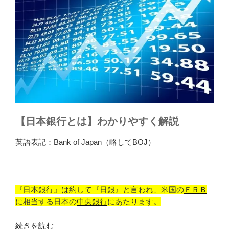
【日本銀行とは】わかりやすく解説
英語表記：Bank of Japan（略してBOJ）
『日本銀行』は約して『日銀』と言われ、米国の
ＦＲＢ
に相当する日本の
中央銀行
にあたります。
“【日
続きを読む