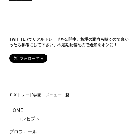
本
銀
行
と
は】
TWIITTERでリアルトレードを公開中。相場の動向も呟くので良か
わ
ったら参考にして下さい。不定期配信なので通知をオンに！
か
り
や
す
く
解
説”
ＦＸトレード学園 メニュー一覧
の
HOME
コンセプト
プロフィール