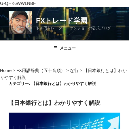
G-QHK6WWLNBF
コ
ン
FXトレード学園
テ
ドル円トレーダー・ケンジョーの公式ブログ
ン
ツ
へ
メニュー
ス
キ
ッ
Home
>
FX用語辞典（五十音順）
>
な行
>
【日本銀行とは】わか
プ
りやすく解説
カテゴリー:
【日本銀行とは】わかりやすく解説
投
【日本銀行とは】わかりやすく解説
稿
日: