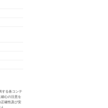
供する各コンテ
に細心の注意を
の正確性及び安
せん。