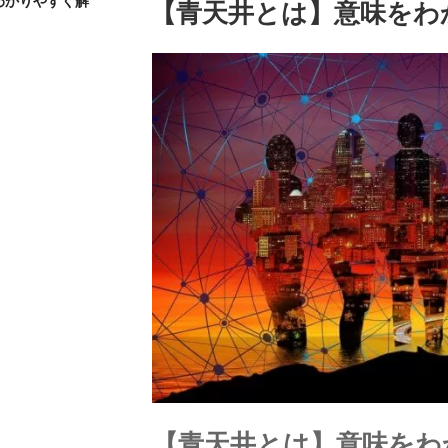
わかりやすく解
投
【青天井とは】意味をわ
稿
日:
【青天井とは】意味をわ