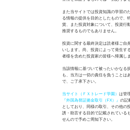
また当サイトでは投資知識の学習の
る情報の提供を目的としたもので、
貨、また投資対象について、投資行
推奨するものでもありません。
投資に関する最終決定は読者様ご自
いします。尚、投資によって発生す
者様を含めた投資家の皆様へ帰属し
当該情報に基づいて被ったいかなる
も、当方は一切の責任を負うことは
で、ご了承下さい。
当サイト（ＦＸトレード学園）
は管
『外国為替証拠金取引（FX）』
の記
としており、同様の取引、その他の
誘・助言する目的で記載されている
せんので予めご周知下さい。