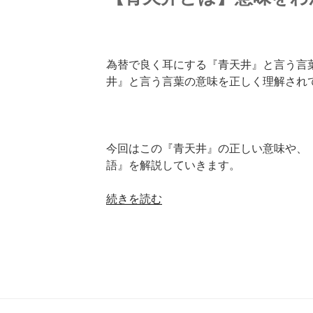
為替で良く耳にする『青天井』と言う言
井』と言う言葉の意味を正しく理解され
今回はこの『青天井』の正しい意味や、
語』を解説していきます。
“【青
続きを読む
天
井
と
は】
意
味