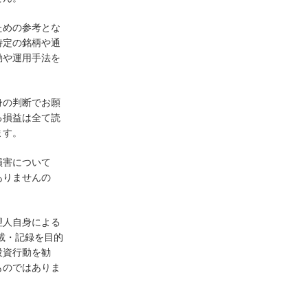
ための参考とな
特定の銘柄や通
動や運用手法を
身の判断でお願
る損益は全て読
ます。
損害について
ありませんの
理人自身による
載・記録を目的
投資行動を勧
ものではありま