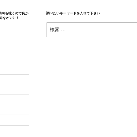
を
わ
の動向も呟くので良か
調べたいキーワードを入れて下さい
か
知をオンに！
り
検
や
索:
す
く
解
説”
の