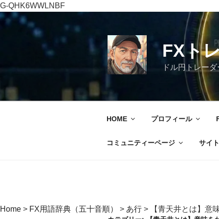
G-QHK6WWLNBF
コ
ン
テ
FXト
ン
ツ
ドル円トレーダ
へ
ス
キ
ッ
HOME
プロフィール
プ
コミュニティーページ
サイ
Home
>
FX用語辞典（五十音順）
>
あ行
>
【青天井とは】意