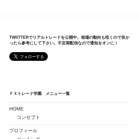
会
場
と
は』
意
TWIITTERでリアルトレードを公開中。相場の動向も呟くので良か
味
ったら参考にして下さい。不定期配信なので通知をオンに！
を
分
か
り
や
す
く
ＦＸトレード学園 メニュー一覧
解
説”
HOME
の
コンセプト
プロフィール