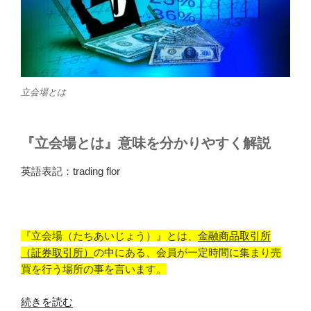
立会場とは
『立会場とは』意味を分かりやすく解説
英語表記：trading flor
『立会場（たちあいじょう）』とは、
金融商品取引所
（証券取引所）
の中にある、会員が一定時間に集まり売
買を行う場所の事を言います。
“『立
続きを読む