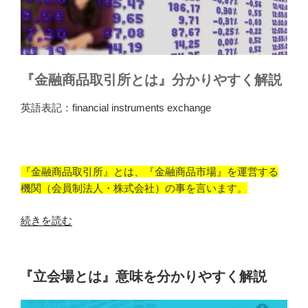
『金融商品取引所とは』分かりやすく解説
英語表記：financial instruments exchange
『金融商品取引所』とは、『金融商品市場』を運営する
機関（会員制法人・株式会社）の事を言います。
“『金
続きを読む
融
商
品
投
『立会場とは』意味を分かりやすく解説
稿
取
日:
引