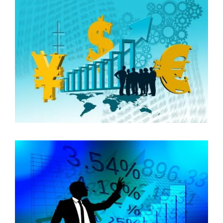
所
と
は』
分
か
り
や
す
く
解
説”
の