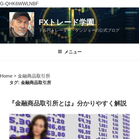
G-QHK6WWLNBF
コ
ン
FXトレード学園
テ
ドル円トレーダー・ケンジョーの公式ブログ
ン
ツ
へ
メニュー
ス
キ
ッ
Home
>
金融商品取引所
プ
タグ:
金融商品取引所
投
『金融商品取引所とは』分かりやすく解説
稿
日: