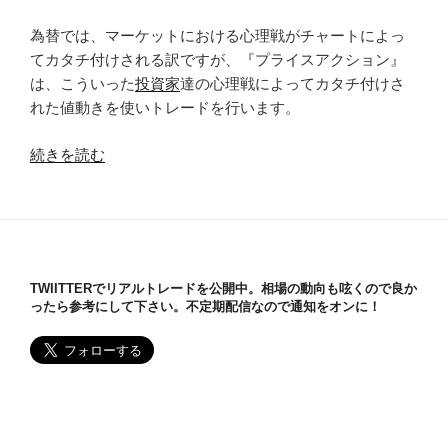
為替では、マーケットにおける心理戦がチャートによっ
てカタチ付けされる訳ですが、『プライスアクション』
は、こういった
投資家
達の心理戦によってカタチ付けさ
れた値動きを使いトレードを行います。
“FX
続きを読む
で
の
『プ
ラ
イ
TWIITTERでリアルトレードを公開中。相場の動向も呟くので良か
ス
ったら参考にして下さい。不定期配信なので通知をオンに！
ア
ク
シ
ョ
ン』
と