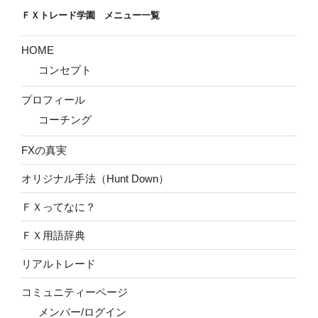
は”
ＦＸトレード学園 メニュー一覧
の
HOME
コンセプト
プロフィール
コーチング
FXの真実
オリジナル手法（Hunt Down）
ＦＸってなに？
ＦＸ用語辞典
リアルトレード
コミュニティーページ
メンバー/ログイン