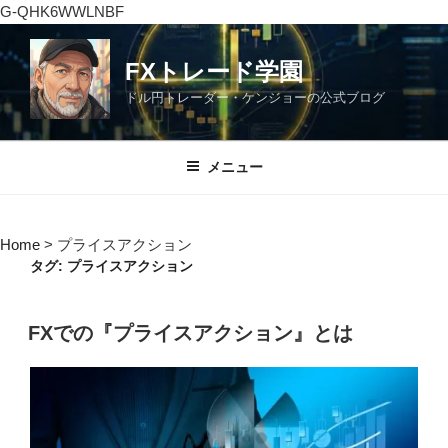
G-QHK6WWLNBF
コ
ン
FXトレード学園
テ
ドル円トレーダー・ケンジョーの公式ブログ
ン
ツ
へ
メニュー
ス
キ
ッ
Home
>
プライスアクション
プ
タグ:
プライスアクション
投
FXでの『プライスアクション』とは
稿
日: