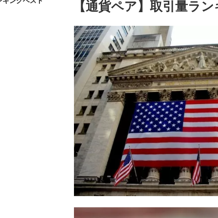
ンキングベスト
投
【通貨ペア】取引量ラン
稿
日: