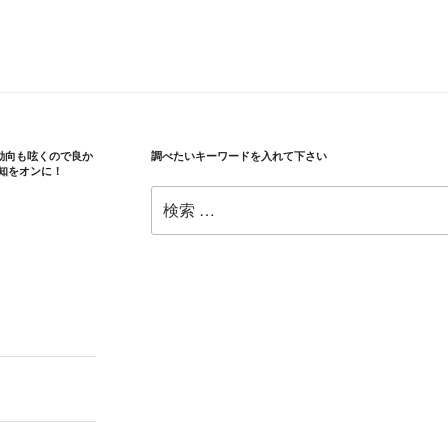
ア】
取
引
量
ラ
ン
の動向も呟くので良か
調べたいキーワードを入れて下さい
キ
知をオンに！
ン
検
グ
索:
ベ
ス
ト
10”
の