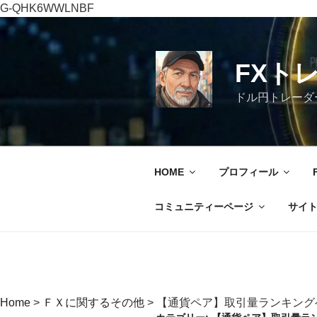
G-QHK6WWLNBF
コ
ン
テ
FXト
ン
ツ
ドル円トレーダ
へ
ス
キ
ッ
HOME
プロフィール
プ
コミュニティーページ
サイ
Home
>
ＦＸに関するその他
>
【通貨ペア】取引量ランキング