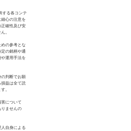
供する各コンテ
に細心の注意を
の正確性及び安
せん。
ための参考とな
特定の銘柄や通
動や運用手法を
身の判断でお願
る損益は全て読
ます。
損害について
ありませんの
理人自身による