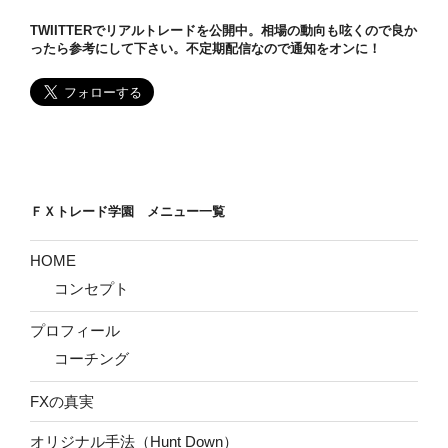
り
TWIITTERでリアルトレードを公開中。相場の動向も呟くので良か
や
ったら参考にして下さい。不定期配信なので通知をオンに！
す
く
解
説”
の
ＦＸトレード学園 メニュー一覧
HOME
コンセプト
プロフィール
コーチング
FXの真実
オリジナル手法（Hunt Down）