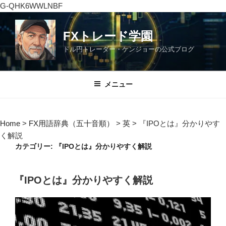
G-QHK6WWLNBF
コ
ン
FXトレード学園
テ
ドル円トレーダー・ケンジョーの公式ブログ
ン
ツ
へ
メニュー
ス
キ
ッ
Home
>
FX用語辞典（五十音順）
>
英
>
『IPOとは』分かりやす
プ
く解説
カテゴリー:
『IPOとは』分かりやすく解説
投
『IPOとは』分かりやすく解説
稿
日: