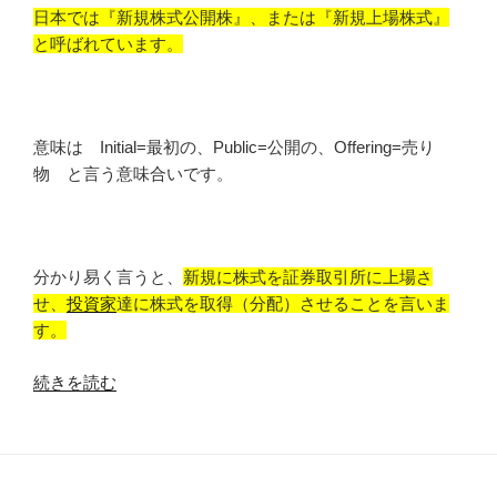
日本では『新規株式公開株』、または『新規上場株式』
と呼ばれています。
意味は Initial=最初の、Public=公開の、Offering=売り
物 と言う意味合いです。
分かり易く言うと、
新規に株式を証券取引所に上場さ
せ、
投資家
達に株式を取得（分配）させることを言いま
す。
“『IPO
続きを読む
と
は』
分
か