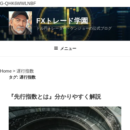
G-QHK6WWLNBF
コ
ン
FXトレード学園
テ
ドル円トレーダー・ケンジョーの公式ブログ
ン
ツ
へ
メニュー
ス
キ
ッ
Home
>
遅行指数
プ
タグ:
遅行指数
投
『先行指数とは』分かりやすく解説
稿
日: