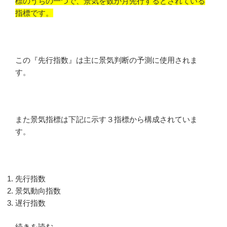
標のうちの一つで、景気を数か月先行するとされている
指標です。
この『先行指数』は主に景気判断の予測に使用されま
す。
また景気指標は下記に示す３指標から構成されていま
す。
先行指数
景気動向指数
遅行指数
“『先
続きを読む