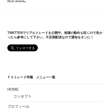
行
指
数
と
は』
TWIITTERでリアルトレードを公開中。相場の動向も呟くので良か
分
ったら参考にして下さい。不定期配信なので通知をオンに！
か
り
や
す
く
解
説”
ＦＸトレード学園 メニュー一覧
の
HOME
コンセプト
プロフィール